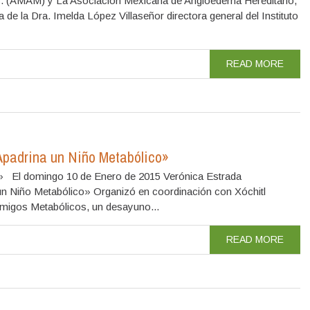
C. (AMAM) y La Asociación Mexicana de Angioedema Hereditario,
e la Dra. Imelda López Villaseñor directora general del Instituto
READ MORE
Apadrina un Niño Metabólico»
omingo 10 de Enero de 2015 Verónica Estrada
n Niño Metabólico» Organizó en coordinación con Xóchitl
migos Metabólicos, un desayuno...
READ MORE