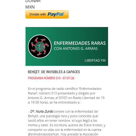
DONAR
MXN