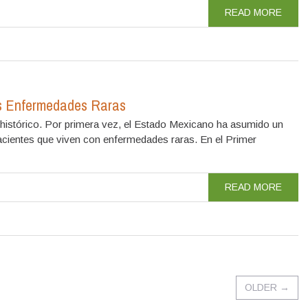
READ MORE
as Enfermedades Raras
istórico. Por primera vez, el Estado Mexicano ha asumido un
acientes que viven con enfermedades raras. En el Primer
READ MORE
OLDER
→