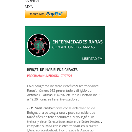
DONAR
MXN