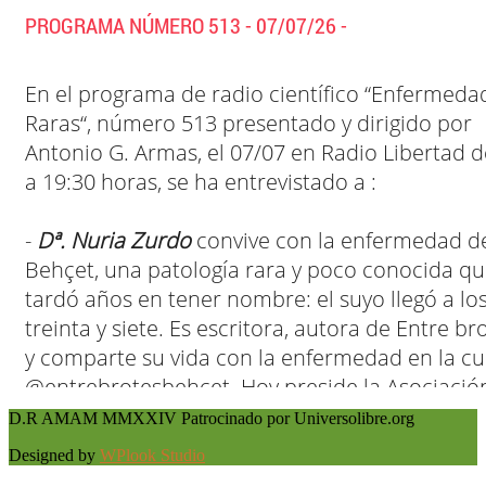
D.R AMAM MMXXIV Patrocinado por Universolibre.org
Designed by
WPlook Studio