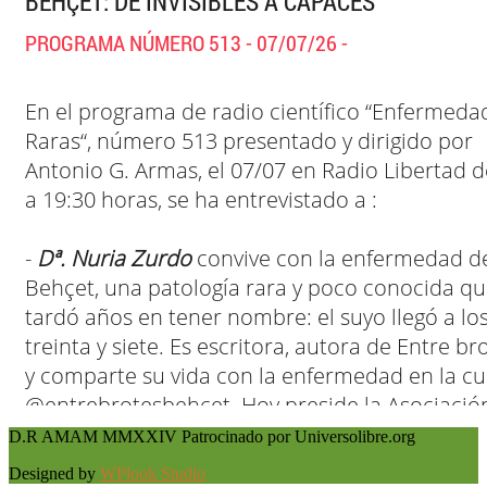
D.R AMAM MMXXIV Patrocinado por Universolibre.org
Designed by
WPlook Studio