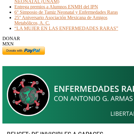
NEONATAL (UNAM)
Entrega premios a Alumnos ENMH del IPN
6° Simposio de Tamiz Neonatal y Enfermedades Raras
25° Aniversario Asociación Mexicana de Amigos
Metabólicos, A. C.
“LA MUJER EN LAS ENFERMEDADES RARAS”
DONAR
MXN