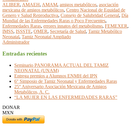
ALIBER
,
AMAEH
,
AMAM
,
amigos metabólicos
,
asociación
mexicana de amigos metabólicos
,
Centro Nacional de Equidad de
Genero y Salud Reproductiva
,
Consejo de Salubridad General
,
Día
Mundial de las Enfermedades Raras o Poco Frecuentes
,
Enfermedades Raras
,
errores innatos del metabolismo
,
FEMEXER
,
IMSS
,
ISSSTE
,
OMER
,
Secretaría de Salud
,
Tamiz Metabólico
Neonatal
,
Tamiz Neonatal Ampliado
Administrador
Entradas recientes
Seminario PANORAMA ACTUAL DEL TAMIZ
NEONATAL (UNAM)
Entrega premios a Alumnos ENMH del IPN
6° Simposio de Tamiz Neonatal y Enfermedades Raras
25° Aniversario Asociación Mexicana de Amigos
Metabólicos, A. C.
“LA MUJER EN LAS ENFERMEDADES RARAS”
DONAR
MXN