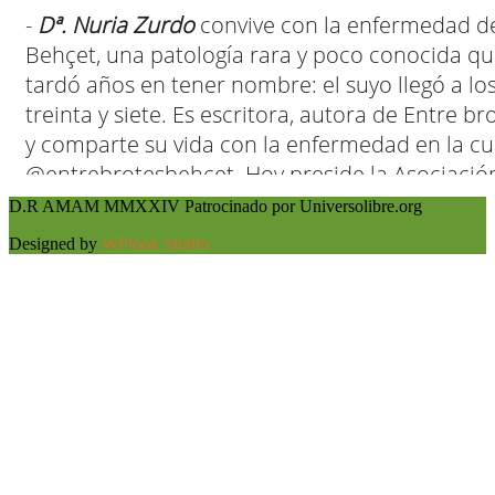
D.R AMAM MMXXIV Patrocinado por Universolibre.org
Designed by
WPlook Studio