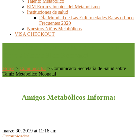
Talento Metabólico
EIM Errores Innatos del Metabolismo
Instituciones de salud
DÍa Mundial de Las Enfermedades Raras o Poco
Frecuentes 2020
Nuestros Niños Metabólicos
VISA CHECKOUT
Comunicado Secretaría de Salud sobre
Tamiz Metabólico Neonatal
Home
>
Comunicados
>
Comunicado Secretaría de Salud sobre
Tamiz Metabólico Neonatal
Amigos Metabólicos Informa:
marzo 30, 2019 at 11:16 am
Comunicados