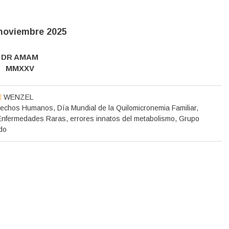
 noviembre 2025
DR AMAM
MMXXV
WENZEL
rechos Humanos
,
Día Mundial de la Quilomicronemia Familiar
,
Enfermedades Raras
,
errores innatos del metabolismo
,
Grupo
do