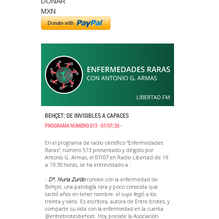
DONAR
MXN